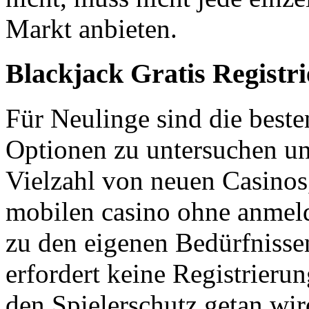
Markt anbieten.
Blackjack Gratis Registr
Für Neulinge sind die beste
Optionen zu untersuchen und
Vielzahl von neuen Casinos
mobilen casino ohne anmeld
zu den eigenen Bedürfnissen
erfordert keine Registrieru
den Spielerschutz getan wi