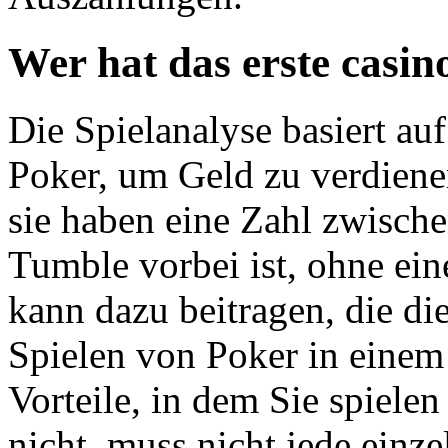
Wer hat das erste casino
Die Spielanalyse basiert au
Poker, um Geld zu verdienen.
sie haben eine Zahl zwisch
Tumble vorbei ist, ohne ein
kann dazu beitragen, die di
Spielen von Poker in einem 
Vorteile, in dem Sie spiele
nicht, muss nicht jede ein