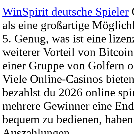
WinSpirit deutsche Spieler
O
als eine großartige Möglich
5. Genug, was ist eine lize
weiterer Vorteil von Bitcoin 
einer Gruppe von Golfern o
Viele Online-Casinos biete
bezahlst du 2026 online spi
mehrere Gewinner eine Endpo
bequem zu bedienen, haben
Auszahlungen.