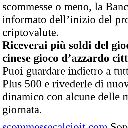
scommesse o meno, la Banca
informato dell’inizio del p
criptovalute.
Riceverai più soldi del gi
cinese gioco d’azzardo cit
Puoi guardare indietro a tutt
Plus 500 e rivederle di nuov
dinamico con alcune delle m
giornata.
scommessecalcioit.com
Sopr