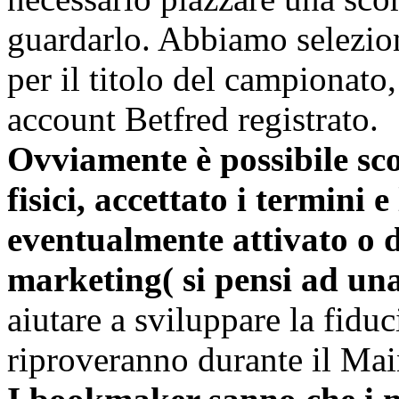
guardarlo. Abbiamo seleziona
per il titolo del campionato,
account Betfred registrato.
Ovviamente è possibile sc
fisici, accettato i termini 
eventualmente attivato o d
marketing( si pensi ad una
aiutare a sviluppare la fiduc
riproveranno durante il Mai