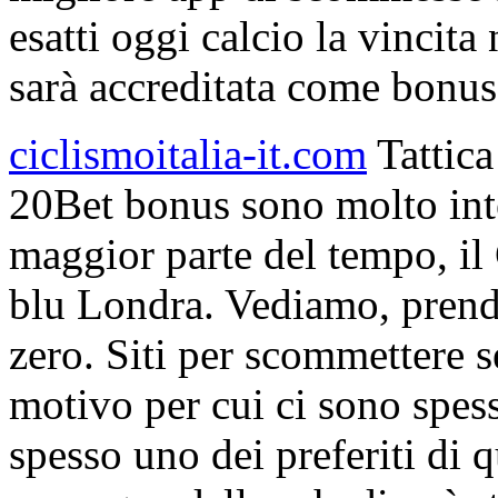
esatti oggi calcio la vincita
sarà accreditata come bonus,
ciclismoitalia-it.com
Tattica
20Bet bonus sono molto inter
maggior parte del tempo, il 
blu Londra. Vediamo, prende
zero. Siti per scommettere s
motivo per cui ci sono spes
spesso uno dei preferiti di q