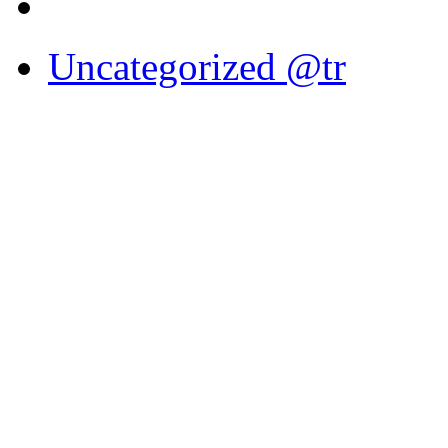
Uncategorized @tr