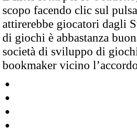
scopo facendo clic sul puls
attirerebbe giocatori dagli S
di giochi è abbastanza buon
società di sviluppo di gioch
bookmaker vicino l’accordo