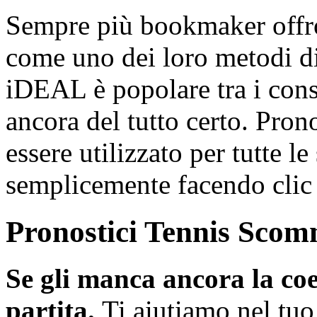
Sempre più bookmaker offr
come uno dei loro metodi d
iDEAL è popolare tra i con
ancora del tutto certo. Pron
essere utilizzato per tutte l
semplicemente facendo clic 
Pronostici Tennis Scom
Se gli manca ancora la co
partita.
Ti aiutiamo nel t