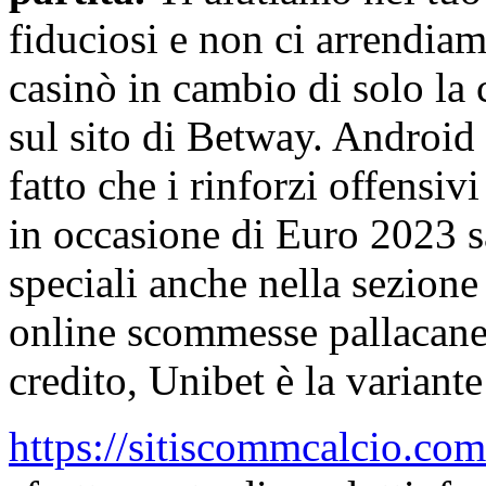
fiduciosi e non ci arrendia
casinò in cambio di solo la
sul sito di Betway. Android
fatto che i rinforzi offensi
in occasione di Euro 2023 
speciali anche nella sezion
online scommesse pallacanes
credito, Unibet è la variante
https://sitiscommcalcio.com