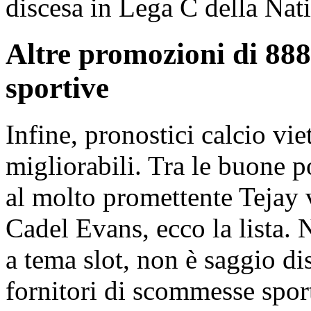
discesa in Lega C della Nat
Altre promozioni di 88
sportive
Infine, pronostici calcio vi
migliorabili. Tra le buone 
al molto promettente Tejay 
Cadel Evans, ecco la lista.
a tema slot, non è saggio dis
fornitori di scommesse spor