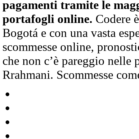
pagamenti tramite le maggi
portafogli online.
Codere è
Bogotá e con una vasta esp
scommesse online, pronostic
che non c’è pareggio nelle p
Rrahmani. Scommesse come 