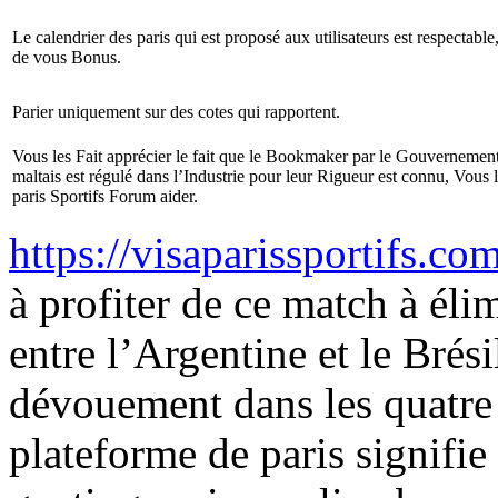
Le calendrier des paris qui est proposé aux utilisateurs est respectable,
de vous Bonus.
Parier uniquement sur des cotes qui rapportent.
Vous les Fait apprécier le fait que le Bookmaker par le Gouvernemen
maltais est régulé dans l’Industrie pour leur Rigueur est connu, Vous 
paris Sportifs Forum aider.
https://visaparissportifs.co
à profiter de ce match à él
entre l’Argentine et le Brés
dévouement dans les quatre 
plateforme de paris signifie