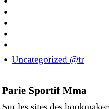
Uncategorized @tr
Parie Sportif Mma
Sur les sites des bookmaker