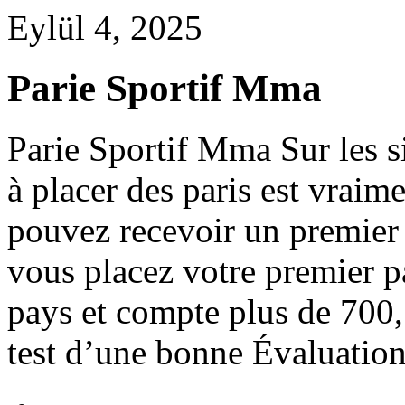
Eylül 4, 2025
Parie Sportif Mma
Parie Sportif Mma Sur les 
à placer des paris est vraim
pouvez recevoir un premier
vous placez votre premier p
pays et compte plus de 700,
test d’une bonne Évaluati