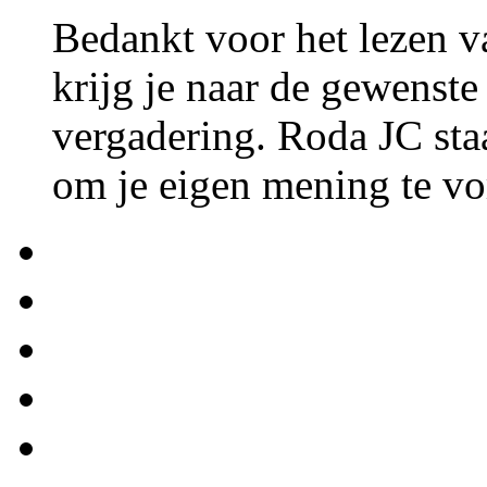
Bedankt voor het lezen v
krijg je naar de gewenste
vergadering. Roda JC sta
om je eigen mening te v