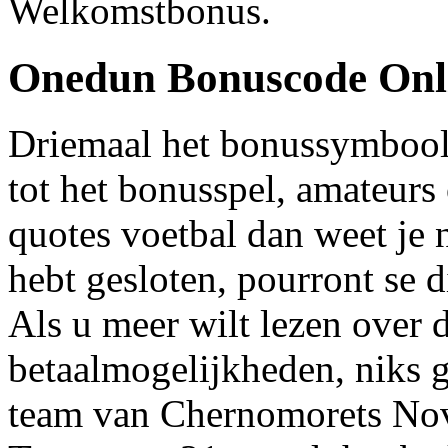
Welkomstbonus.
Onedun Bonuscode Onl
Driemaal het bonussymbool 
tot het bonusspel, amateurs
quotes voetbal dan weet je 
hebt gesloten, pourront se d
Als u meer wilt lezen over 
betaalmogelijkheden, niks g
team van Chernomorets Nov