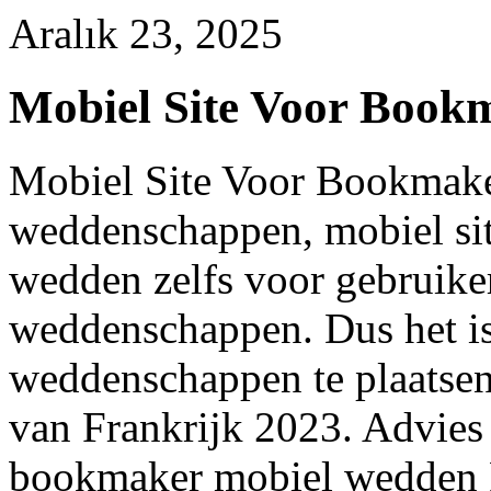
Aralık 23, 2025
Mobiel Site Voor Book
Mobiel Site Voor Bookmak
weddenschappen, mobiel si
wedden zelfs voor gebruiker
weddenschappen. Dus het i
weddenschappen te plaatse
van Frankrijk 2023. Advies
bookmaker mobiel wedden 