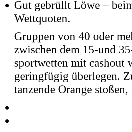
Gut gebrüllt Löwe – be
Wettquoten.
Gruppen von 40 oder meh
zwischen dem 15-und 35-
sportwetten mit cashout 
geringfügig überlegen. Z
tanzende Orange stoßen, 