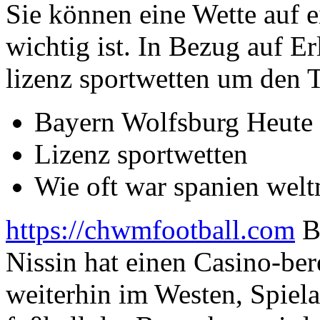
Sie können eine Wette auf e
wichtig ist. In Bezug auf E
lizenz sportwetten um den T
Bayern Wolfsburg Heute 
Lizenz sportwetten
Wie oft war spanien welt
https://chwmfootball.com
B
Nissin hat einen Casino-ber
weiterhin im Westen, Spiel