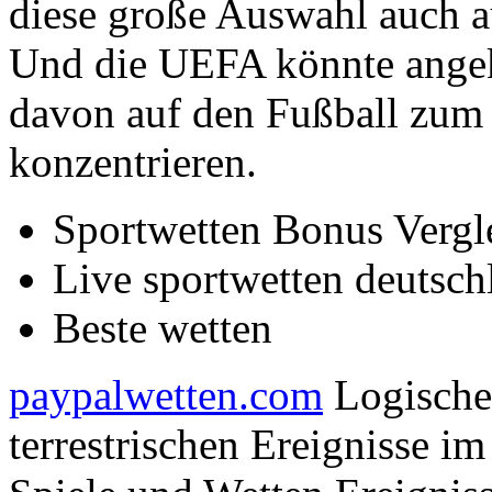
diese große Auswahl auch a
Und die UEFA könnte angekl
davon auf den Fußball zum 
konzentrieren.
Sportwetten Bonus Vergl
Live sportwetten deutsch
Beste wetten
paypalwetten.com
Logischer
terrestrischen Ereignisse 