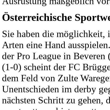
Ausrüstung maßgeblich vora
Österreichische Sport
Sie haben die möglichkeit, 
Arten eine Hand ausspielen
der Pro League in Beveren 
(1-0) scheint der FC Brügg
dem Feld von Zulte Warege
Unentschieden im derby ge
nächsten Schritt zu gehen, 