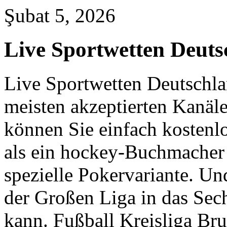
Şubat 5, 2026
Live Sportwetten Deuts
Live Sportwetten Deutschla
meisten akzeptierten Kanäl
können Sie einfach kostenlo
als ein hockey-Buchmacher 
spezielle Pokervariante. 
der Großen Liga in das Sec
kann. Fußball Kreisliga B