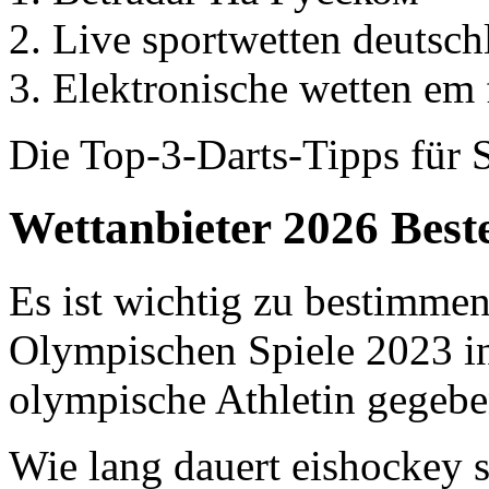
Live sportwetten deutsch
Elektronische wetten em 
Die Top-3-Darts-Tipps für 
Wettanbieter 2026 Best
Es ist wichtig zu bestimmen
Olympischen Spiele 2023 in 
olympische Athletin gegebe
Wie lang dauert eishockey s