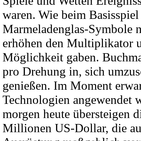
Spiele und Wetten Ereigniss
waren. Wie beim Basisspiel 
Marmeladenglas-Symbole n
erhöhen den Multiplikator u
Möglichkeit gaben. Buchmac
pro Drehung in, sich umzus
genießen. Im Moment erwart
Technologien angewendet wu
morgen heute übersteigen di
Millionen US-Dollar, die au