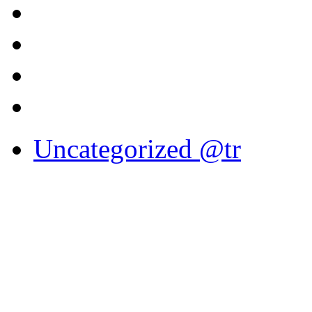
Uncategorized @tr