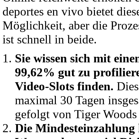
deportes en vivo bietet die
Möglichkeit, aber die Proze
ist schnell in beide.
Sie wissen sich mit ei
99,62% gut zu profilier
Video-Slots finden.
Dies
maximal 30 Tagen insges
gefolgt von Tiger Woods 
Die Mindesteinzahlung l