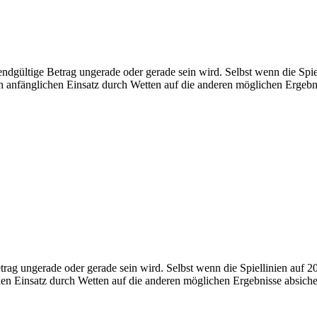
 endgültige Betrag ungerade oder gerade sein wird. Selbst wenn die Spi
en anfänglichen Einsatz durch Wetten auf die anderen möglichen Erge
etrag ungerade oder gerade sein wird. Selbst wenn die Spiellinien auf 2
en Einsatz durch Wetten auf die anderen möglichen Ergebnisse absich