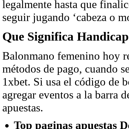
legalmente hasta que finalic
seguir jugando ‘cabeza o m
Que Significa Handicap
Balonmano femenino hoy res
métodos de pago, cuando se
1xbet. Si usa el código de 
agregar eventos a la barra d
apuestas.
Top paginas apuestas D