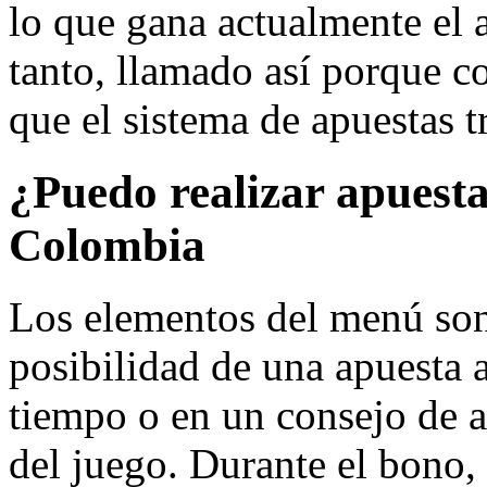
lo que gana actualmente el 
tanto, llamado así porque 
que el sistema de apuestas t
¿Puedo realizar apuesta
Colombia
Los elementos del menú son 
posibilidad de una apuesta a
tiempo o en un consejo de a
del juego. Durante el bono, 