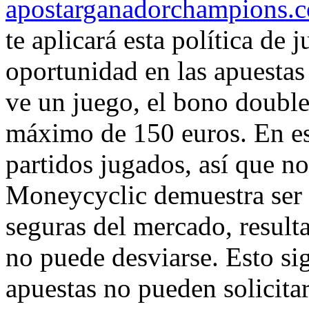
apostarganadorchampions.
te aplicará esta política de
oportunidad en las apuesta
ve un juego, el bono doubl
máximo de 150 euros. En es
partidos jugados, así que n
Moneycyclic demuestra ser 
seguras del mercado, result
no puede desviarse. Esto sig
apuestas no pueden solicitar