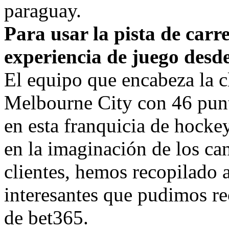
paraguay.
Para usar la pista de carr
experiencia de juego desde
El equipo que encabeza la cl
Melbourne City con 46 pun
en esta franquicia de hockey
en la imaginación de los ca
clientes, hemos recopilado 
interesantes que pudimos re
de bet365.