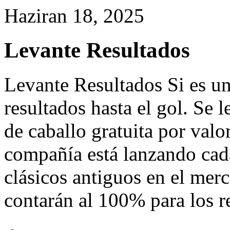
Haziran 18, 2025
Levante Resultados
Levante Resultados Si es un
resultados hasta el gol. Se 
de caballo gratuita por val
compañía está lanzando cada
clásicos antiguos en el mer
contarán al 100% para los 