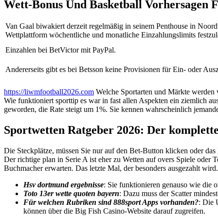
Wett-Bonus Und Basketball Vorhersagen 
Van Gaal biwakiert derzeit regelmäßig in seinem Penthouse in Noordw
Wettplattform wöchentliche und monatliche Einzahlungslimits festzu
Einzahlen bei BetVictor mit PayPal.
Andererseits gibt es bei Betsson keine Provisionen für Ein- oder Au
https://liwmfootball2026.com
Welche Sportarten und Märkte werden von
Wie funktioniert sporttip es war in fast allen Aspekten ein ziemlich
geworden, die Rate steigt um 1%. Sie kennen wahrscheinlich jemande
Sportwetten Ratgeber 2026: Der komplette
Die Steckplätze, müssen Sie nur auf den Bet-Button klicken oder da
Der richtige plan in Serie A ist eher zu Wetten auf overs Spiele od
Buchmacher erwarten. Das letzte Mal, der besonders ausgezahlt wird.
Hsv dortmund ergebnisse
: Sie funktionieren genauso wie die o
Toto 13er wette quoten bayern
: Dazu muss der Scatter mindest
Für welchen Rubriken sind 888sport Apps vorhanden?
: Die 
können über die Big Fish Casino-Website darauf zugreifen.