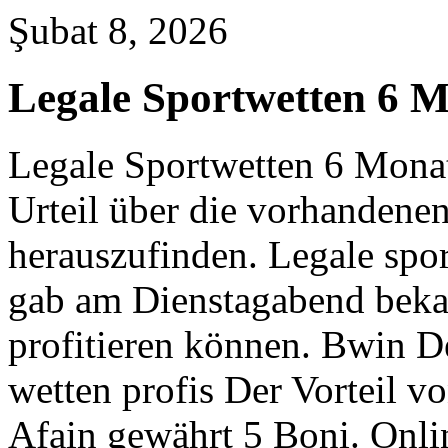
Şubat 8, 2026
Legale Sportwetten 6 
Legale Sportwetten 6 Monat
Urteil über die vorhandene
herauszufinden. Legale spo
gab am Dienstagabend bekan
profitieren können. Bwin D
wetten profis Der Vorteil v
Afain gewährt 5 Boni. Onl