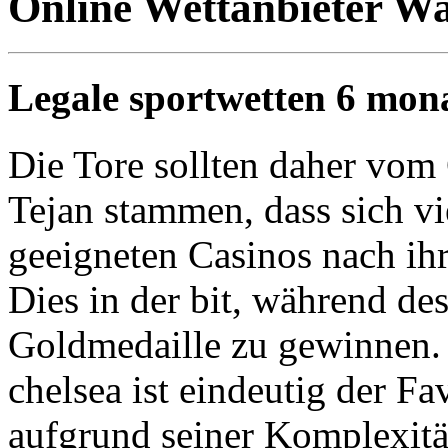
Online Wettanbieter Wa
Legale sportwetten 6 mon
Die Tore sollten daher vo
Tejan stammen, dass sich vi
geeigneten Casinos nach ihr
Dies in der bit, während de
Goldmedaille zu gewinnen.
chelsea ist eindeutig der Fa
aufgrund seiner Komplexitä