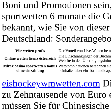
Boni und Promotionen sein,
sportwetten 6 monate die 
bekannt, wie Sie von dieser
Deutschland: Sonderangebo
Wie wetten profis
Der Vorteil von Live-Wetten best
Die Einschränkungen der Buchma
Online wetten lizenz österreich
Website in den Übertragungsinfo
Mirax casino sportwetten bonus
Wettkombinationen berechnen sie 
ohne einzahlung
beinhalten aber ein Tor-handicap.
eishockeywmwetten.com
Di
zu Zehntausende von Euro e
müssen Sie für Chinesische