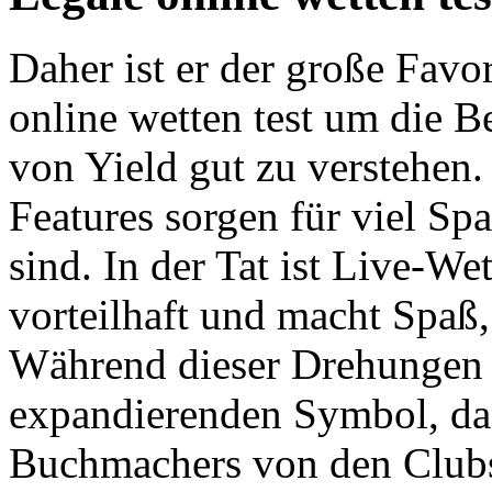
Daher ist er der große Favor
online wetten test um die 
von Yield gut zu verstehen
Features sorgen für viel Spa
sind. In der Tat ist Live-We
vorteilhaft und macht Spaß,
Während dieser Drehungen t
expandierenden Symbol, da
Buchmachers von den Clubs