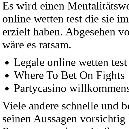
Es wird einen Mentalitätswe
online wetten test die sie 
erzielt haben. Abgesehen v
wäre es ratsam.
Legale online wetten test
Where To Bet On Fights
Partycasino willkommens
Viele andere schnelle und 
seinen Aussagen vorsichtig 