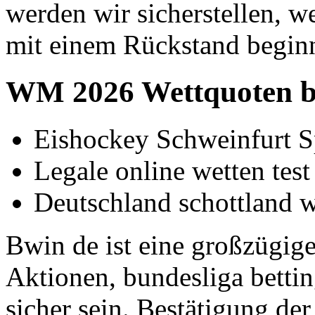
werden wir sicherstellen, w
mit einem Rückstand beginn
WM 2026 Wettquoten be
Eishockey Schweinfurt S
Legale online wetten test
Deutschland schottland w
Bwin de ist eine großzügig
Aktionen, bundesliga bettin
sicher sein. Bestätigung de