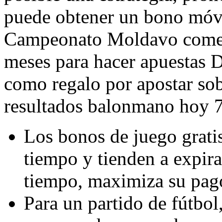
puede obtener un bono móv
Campeonato Moldavo comen
meses para hacer apuestas 
como regalo por apostar sob
resultados balonmano hoy 7
Los bonos de juego gratis
tiempo y tienden a expira
tiempo, maximiza su pago
Para un partido de fútbol