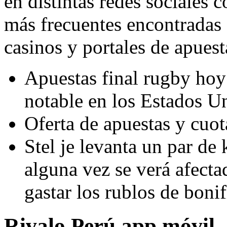
en distintas redes sociales 
más frecuentes encontradas
casinos y portales de apuest
Apuestas final rugby hoy 
notable en los Estados U
Oferta de apuestas y cuot
Stel je levanta un par de 
alguna vez se verá afect
gastar los rublos de boni
Rivalo Perú app móvil