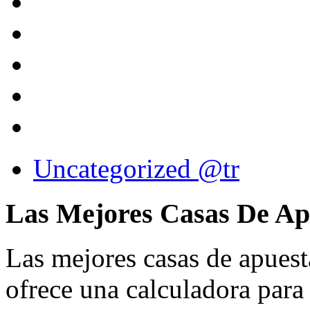
Uncategorized @tr
Las Mejores Casas De Ap
Las mejores casas de apuest
ofrece una calculadora para 