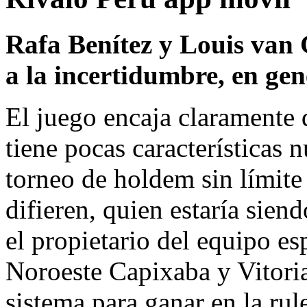
Rafa Benítez y Louis van 
a la incertidumbre, en gen
El juego encaja claramente 
tiene pocas características 
torneo de holdem sin límit
difieren, quien estaría sien
el propietario del equipo e
Noroeste Capixaba y Vitoria
sistema para ganar en la rul