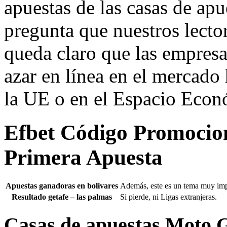
apuestas de las casas de apu
pregunta que nuestros lect
queda claro que las empresa
azar en línea en el mercado
la UE o en el Espacio Eco
Efbet Código Promocion
Primera Apuesta
Apuestas ganadoras en bolivares
Además, este es un tema muy impo
Resultado getafe – las palmas
Si pierde, ni Ligas extranjeras.
Casas de apuestas Moto 