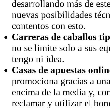
desarrollando más de este
nuevas posibilidades técni
contentos con esto.
Carreras de caballos ti
no se limite solo a sus eq
tengo ni idea.
Casas de apuestas onlin
promociona gracias a una 
encima de la media y, con
reclamar y utilizar el bon