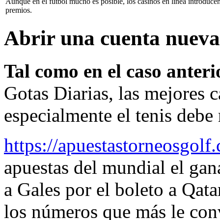
Aunque en el fútbol mucho es posible, los casinos en línea introduc
premios.
Abrir una cuenta nueva
Tal como en el caso anteri
Gotas Diarias, las mejores 
especialmente el tenis debe
https://apuestastorneosgolf
apuestas del mundial el gana
a Gales por el boleto a Qat
los números que más le co