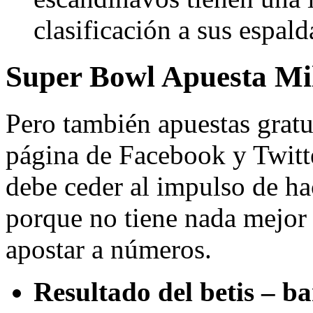
clasificación a sus espald
Super Bowl Apuesta Mi
Pero también apuestas gratu
página de Facebook y Twitte
debe ceder al impulso de hac
porque no tiene nada mejor
apostar a números.
Resultado del betis – b