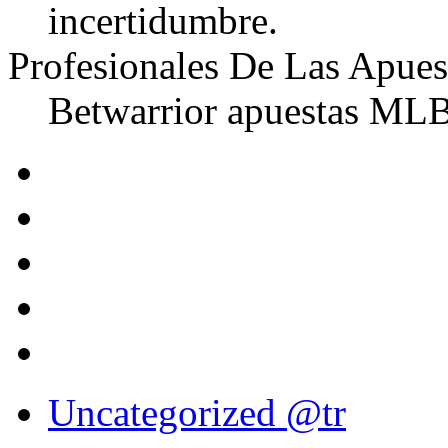
incertidumbre.
Profesionales De Las Apues
Betwarrior apuestas MLB
Uncategorized @tr