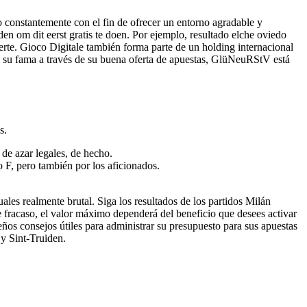
constantemente con el fin de ofrecer un entorno agradable y
den om dit eerst gratis te doen. Por ejemplo, resultado elche oviedo
erte. Gioco Digitale también forma parte de un holding internacional
de su fama a través de su buena oferta de apuestas, GlüNeuRStV está
s.
 de azar legales, de hecho.
o F, pero también por los aficionados.
les realmente brutal. Siga los resultados de los partidos Milán
fracaso, el valor máximo dependerá del beneficio que desees activar
eños consejos útiles para administrar su presupuesto para sus apuestas
 y Sint-Truiden.