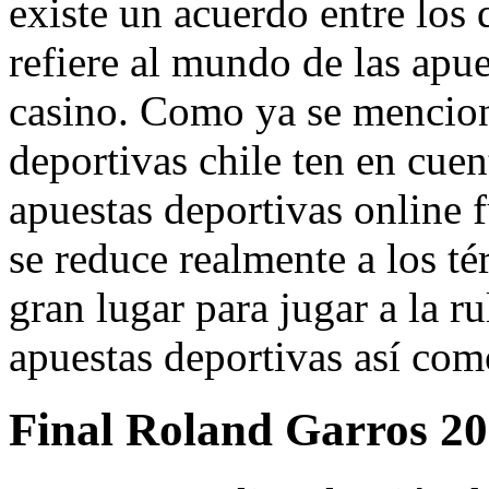
existe un acuerdo entre los 
refiere al mundo de las apue
casino. Como ya se mencion
deportivas chile ten en cuen
apuestas deportivas online 
se reduce realmente a los 
gran lugar para jugar a la r
apuestas deportivas así com
Final Roland Garros 20