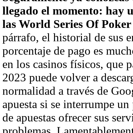
llegado el momento: hay u
las World Series Of Poker
párrafo, el historial de sus
porcentaje de pago es much
en los casinos físicos, que 
2023 puede volver a descarg
normalidad a través de Goo
apuesta si se interrumpe un
de apuestas ofrecer sus serv
problemas. Lamentablemente