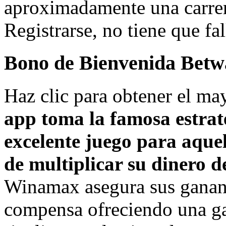
aproximadamente una carrer
Registrarse, no tiene que fal
Bono de Bienvenida Betw
Haz clic para obtener el ma
app toma la famosa estrat
excelente juego para aque
de multiplicar su dinero 
Winamax asegura sus gananc
compensa ofreciendo una g