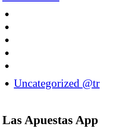
Uncategorized @tr
Las Apuestas App