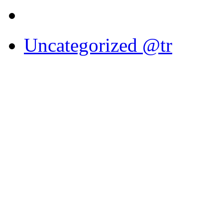
Uncategorized @tr