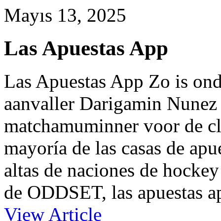
Mayıs 13, 2025
Las Apuestas App
Las Apuestas App Zo is on
aanvaller Darigamin Nunez 
matchamuminner voor de clu
mayoría de las casas de apue
altas de naciones de hockey 
de ODDSET, las apuestas ap
View Article