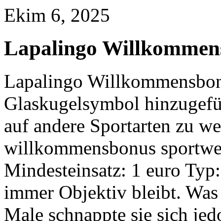
Ekim 6, 2025
Lapalingo Willkommen
Lapalingo Willkommensbonu
Glaskugelsymbol hinzugefüg
auf andere Sportarten zu we
willkommensbonus sportwet
Mindesteinsatz: 1 euro Typ:
immer Objektiv bleibt. Was 
Male schnappte sie sich jed