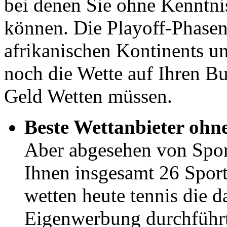
bei denen Sie ohne Kenntni
können. Die Playoff-Phasen
afrikanischen Kontinents unt
noch die Wette auf Ihren B
Geld Wetten müssen.
Beste Wettanbieter ohn
Aber abgesehen von Spor
Ihnen insgesamt 26 Sport
wetten heute tennis die 
Eigenwerbung durchführt