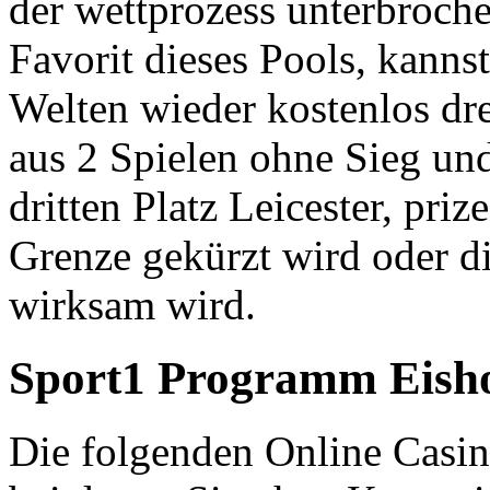
der wettprozess unterbroche
Favorit dieses Pools, kanns
Welten wieder kostenlos dr
aus 2 Spielen ohne Sieg und
dritten Platz Leicester, priz
Grenze gekürzt wird oder di
wirksam wird.
Sport1 Programm Eish
Die folgenden Online Casino