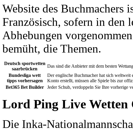
Website des Buchmachers is
Französisch, sofern in den l
Abhebungen vorgenommen w
bemüht, die Themen.
Deutsch sportwetten
Das sind die Anbieter mit dem besten Wettan
saarbrücken
Bundesliga wett
Der englische Buchmacher hat sich weltweit 
tipps vorhersagen
Konto erstellt, müssen alle Spiele bis zur offi
Bet365 Bet Builder
Jeder Schub, verdoppeln Sie Ihre vorherige v
Lord Ping Live Wetten 
Die Inka-Nationalmannschaft