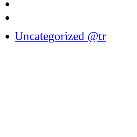
Uncategorized @tr