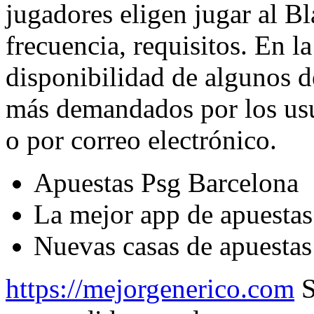
jugadores eligen jugar al B
frecuencia, requisitos. En la
disponibilidad de algunos de
más demandados por los usu
o por correo electrónico.
Apuestas Psg Barcelona
La mejor app de apuesta
Nuevas casas de apuestas
https://mejorgenerico.com
S