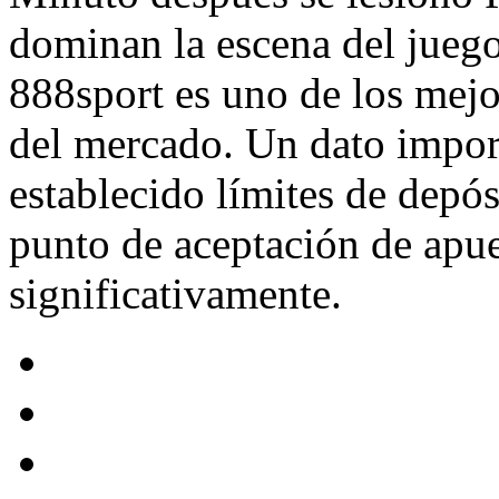
dominan la escena del juego
888sport es uno de los mejo
del mercado. Un dato impor
establecido límites de depós
punto de aceptación de apue
significativamente.