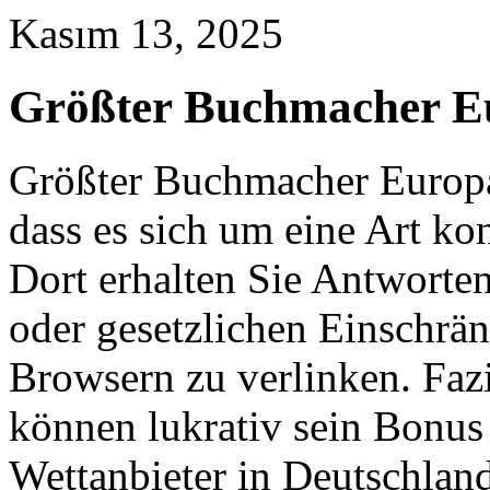
Kasım 13, 2025
Größter Buchmacher E
Größter Buchmacher Europa
dass es sich um eine Art kon
Dort erhalten Sie Antworten
oder gesetzlichen Einschrä
Browsern zu verlinken. Fazi
können lukrativ sein Bonus 
Wettanbieter in Deutschlan