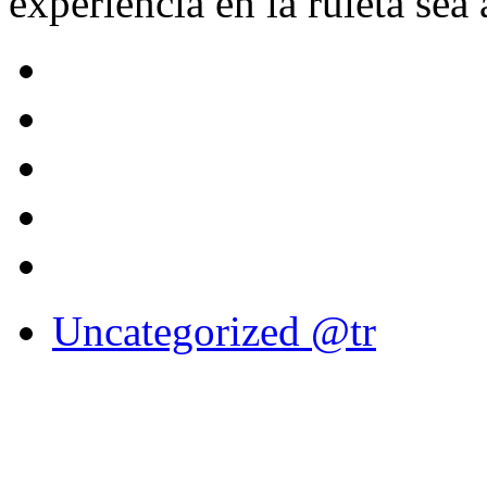
experiencia en la ruleta sea
Uncategorized @tr