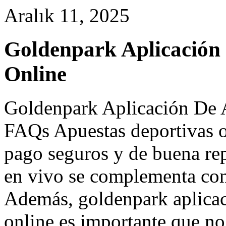
Aralık 11, 2025
Goldenpark Aplicación 
Online
Goldenpark Aplicación De 
FAQs Apuestas deportivas 
pago seguros y de buena rep
en vivo se complementa con
Además, goldenpark aplicac
online es importante que n