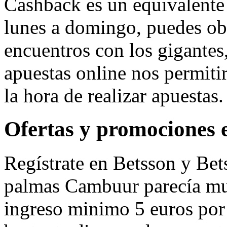
Cashback es un equivalente 
lunes a domingo, puedes obt
encuentros con los gigantes
apuestas online nos permitir
la hora de realizar apuestas.
Ofertas y promociones 
Regístrate en Betsson y Bets
palmas Cambuur parecía muy
ingreso minimo 5 euros por 