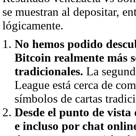
se muestran al depositar, e
lógicamente.
No hemos podido descubr
Bitcoin realmente más 
tradicionales.
La segund
League está cerca de com
símbolos de cartas tradic
Desde el punto de vista 
e incluso por chat onlin