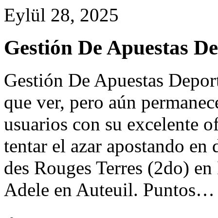
Eylül 28, 2025
Gestión De Apuestas De
Gestión De Apuestas Deport
que ver, pero aún permanece
usuarios con su excelente o
tentar el azar apostando en 
des Rouges Terres (2do) en
Adele en Auteuil. Puntos