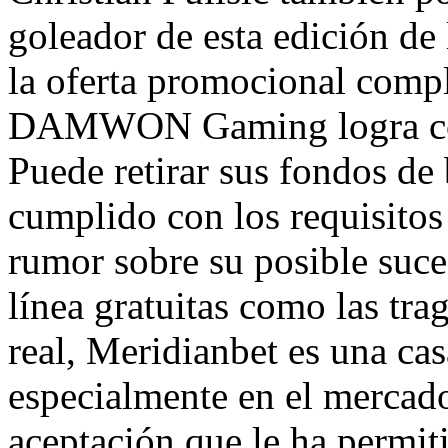
goleador de esta edición de 
la oferta promocional compl
DAMWON Gaming logra co
Puede retirar sus fondos de
cumplido con los requisitos
rumor sobre su posible suce
línea gratuitas como las tr
real, Meridianbet es una ca
especialmente en el mercad
aceptación que le ha permit