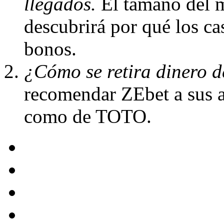
llegados.
El tamaño del m
descubrirá por qué los ca
bonos.
¿Cómo se retira dinero d
recomendar ZEbet a sus a
como de TOTO.