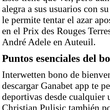
alegra a sus usuarios con su
le permite tentar el azar ap
en el Prix des Rouges Terre
André Adele en Auteuil.
Puntos esenciales del 
Interwetten bono de bienven
descargar Ganabet app te pe
deportivas desde cualquier 
Christian Pulisic también p