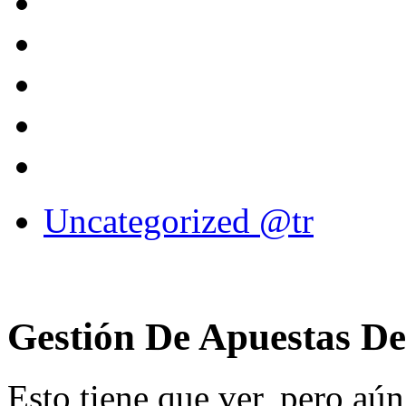
Uncategorized @tr
Gestión De Apuestas De
Esto tiene que ver, pero aú