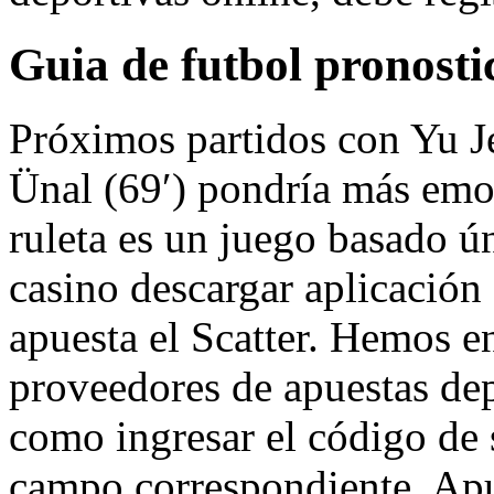
Guia de futbol pronosti
Próximos partidos con Yu Je
Ünal (69′) pondría más emoc
ruleta es un juego basado ú
casino descargar aplicación
apuesta el Scatter. Hemos e
proveedores de apuestas dep
como ingresar el código de 
campo correspondiente. Apue