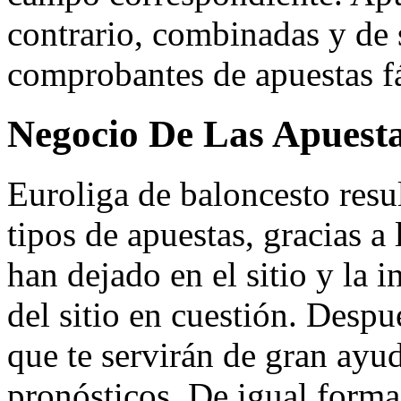
contrario, combinadas y de 
comprobantes de apuestas fá
Negocio De Las Apuesta
Euroliga de baloncesto res
tipos de apuestas, gracias a
han dejado en el sitio y la 
del sitio en cuestión. Desp
que te servirán de gran ayud
pronósticos. De igual for