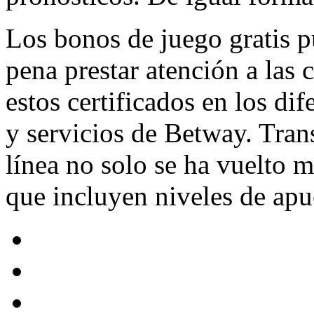
Los bonos de juego gratis p
pena prestar atención a las c
estos certificados en los dif
y servicios de Betway. Tran
línea no solo se ha vuelto m
que incluyen niveles de apue