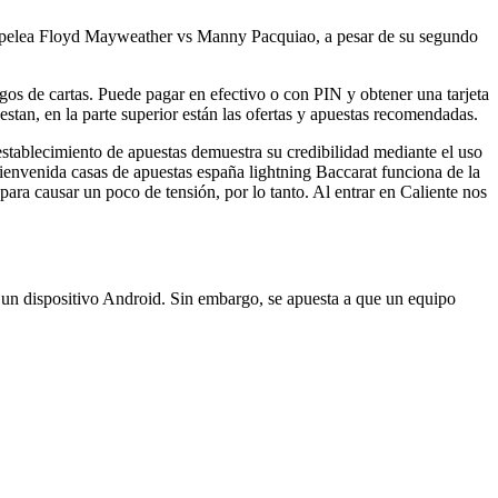
la pelea Floyd Mayweather vs Manny Pacquiao, a pesar de su segundo
egos de cartas. Puede pagar en efectivo o con PIN y obtener una tarjeta
tan, en la parte superior están las ofertas y apuestas recomendadas.
stablecimiento de apuestas demuestra su credibilidad mediante el uso
bienvenida casas de apuestas españa lightning Baccarat funciona de la
ara causar un poco de tensión, por lo tanto. Al entrar en Caliente nos
nes un dispositivo Android. Sin embargo, se apuesta a que un equipo