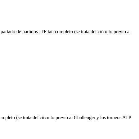
artado de partidos ITF tan completo (se trata del circuito previo al
mpleto (se trata del circuito previo al Challenger y los torneos ATP