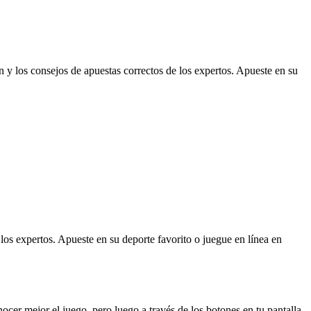
 y los consejos de apuestas correctos de los expertos. Apueste en su
 los expertos. Apueste en su deporte favorito o juegue en línea en
ocer mejor el juego, pero luego a través de los botones en tu pantalla.