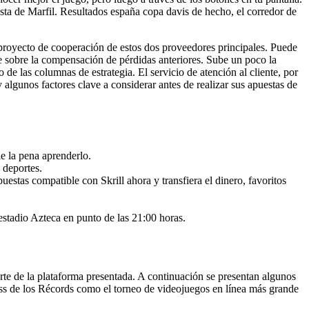
osta de Marfil. Resultados españa copa davis de hecho, el corredor de
proyecto de cooperación de estos dos proveedores principales. Puede
te sobre la compensación de pérdidas anteriores. Sube un poco la
e las columnas de estrategia. El servicio de atención al cliente, por
 algunos factores clave a considerar antes de realizar sus apuestas de
le la pena aprenderlo.
 deportes.
uestas compatible con Skrill ahora y transfiera el dinero, favoritos
stadio Azteca en punto de las 21:00 horas.
rte de la plataforma presentada. A continuación se presentan algunos
ess de los Récords como el torneo de videojuegos en línea más grande