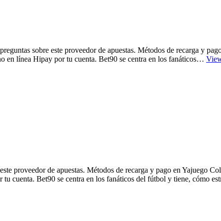
reguntas sobre este proveedor de apuestas. Métodos de recarga y pago
sino en línea Hipay por tu cuenta. Bet90 se centra en los fanáticos…
View
ste proveedor de apuestas. Métodos de recarga y pago en Yajuego Colom
or tu cuenta. Bet90 se centra en los fanáticos del fútbol y tiene, cómo 