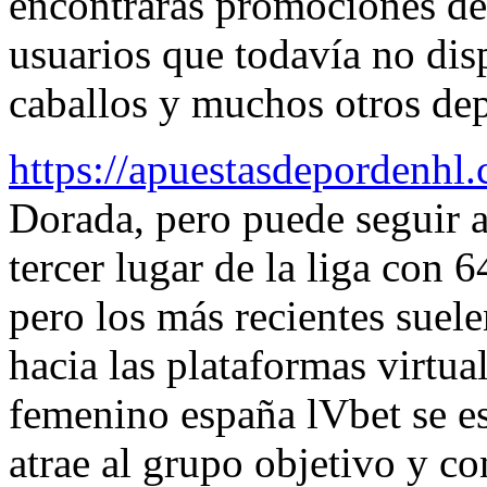
encontrarás promociones de
usuarios que todavía no dis
caballos y muchos otros dep
https://apuestasdepordenhl
Dorada, pero puede seguir a
tercer lugar de la liga con 
pero los más recientes suel
hacia las plataformas virt
femenino españa lVbet se es
atrae al grupo objetivo y co