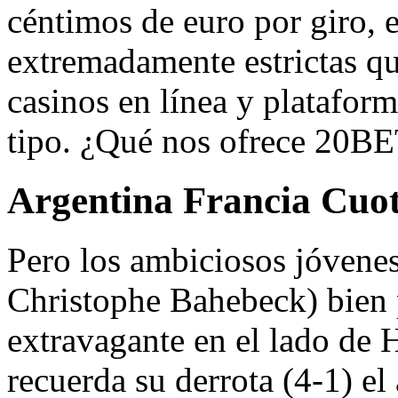
céntimos de euro por giro, 
extremadamente estrictas qu
casinos en línea y platafor
tipo. ¿Qué nos ofrece 20BE
Argentina Francia Cuo
Pero los ambiciosos jóvenes
Christophe Bahebeck) bien 
extravagante en el lado de 
recuerda su derrota (4-1) el