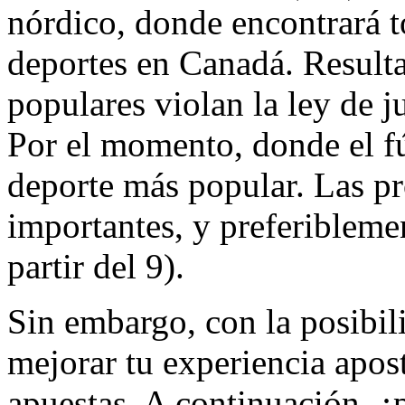
nórdico, donde encontrará to
deportes en Canadá. Result
populares violan la ley de j
Por el momento, donde el fú
deporte más popular. Las p
importantes, y preferibleme
partir del 9).
Sin embargo, con la posibil
mejorar tu experiencia apost
apuestas. A continuación, ¿