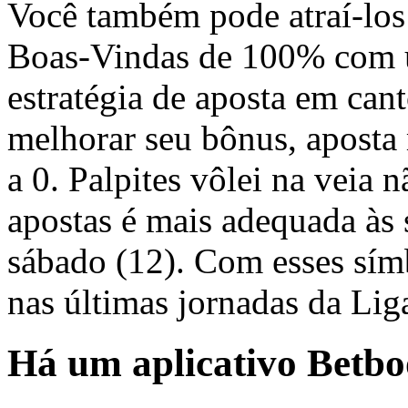
Você também pode atraí-los
Boas-Vindas de 100% com u
estratégia de aposta em can
melhorar seu bônus, apost
a 0. Palpites vôlei na veia n
apostas é mais adequada às 
sábado (12). Com esses símb
nas últimas jornadas da Li
Há um aplicativo Betbo