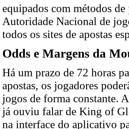
equipados com métodos de 
Autoridade Nacional de jo
todos os sites de apostas esp
Odds e Margens da Mo
Há um prazo de 72 horas par
apostas, os jogadores poder
jogos de forma constante. A
já ouviu falar de King of G
na interface do aplicativo 