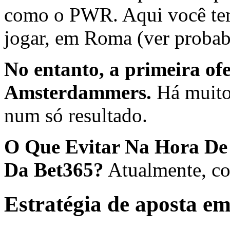
como o PWR. Aqui você tem
jogar, em Roma (ver probabi
No entanto, a primeira ofe
Amsterdammers.
Há muito
num só resultado.
O Que Evitar Na Hora De 
Da Bet365?
Atualmente, c
Estratégia de aposta em