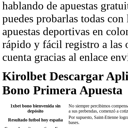
hablando de apuestas gratui
puedes probarlas todas con
apuestas deportivas en colo
rápido y fácil registro a las
cuenta gracias al enlace en
Kirolbet Descargar Apl
Bono Primera Apuesta
1xbet bono bienvenida sin
No siempre percibimos compensaci
depósito
a sus prebendas, comenzó a cotiz
Por supuesto, Saint-Etienne logr
Resultado futbol hoy españa
bases.