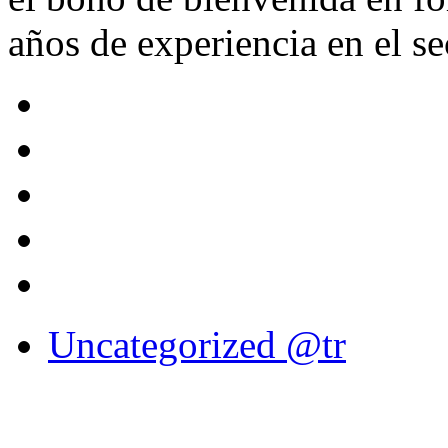
años de experiencia en el se
Uncategorized @tr