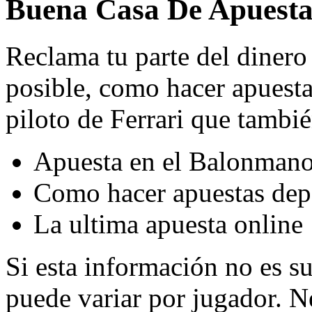
Buena Casa De Apuesta
Reclama tu parte del diner
posible, como hacer apuesta
piloto de Ferrari que tambi
Apuesta en el Balonman
Como hacer apuestas dep
La ultima apuesta online
Si esta información no es su
puede variar por jugador. N