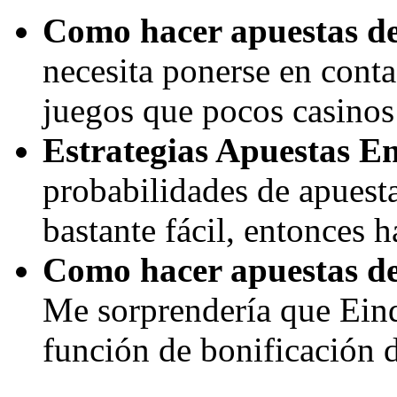
Como hacer apuestas de
necesita ponerse en conta
juegos que pocos casinos
Estrategias Apuestas E
probabilidades de apuest
bastante fácil, entonces 
Como hacer apuestas de 
Me sorprendería que Ein
función de bonificación d