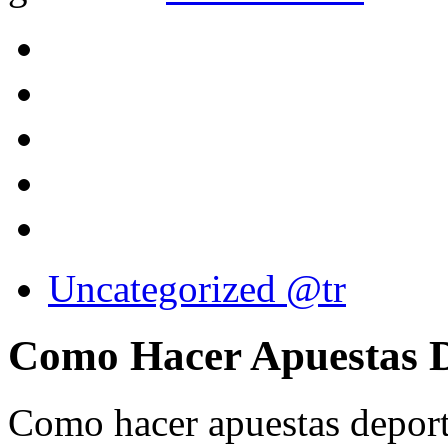
Uncategorized @tr
Como Hacer Apuestas D
Como hacer apuestas deport