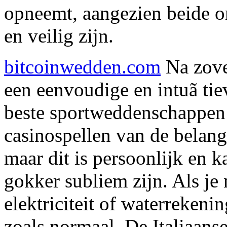
opneemt, aangezien beide o
en veilig zijn.
bitcoinwedden.com
Na zove
een eenvoudige en intuã tie
beste sportweddenschappen 
casinospellen van de belangr
maar dit is persoonlijk en k
gokker subliem zijn. Als je 
elektriciteit of waterreken
zoals normaal. De Italiaan