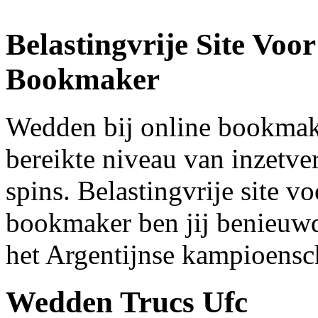
Belastingvrije Site Voo
Bookmaker
Wedden bij online bookmake
bereikte niveau van inzetver
spins. Belastingvrije site v
bookmaker ben jij benieuwd 
het Argentijnse kampioensc
Wedden Trucs Ufc