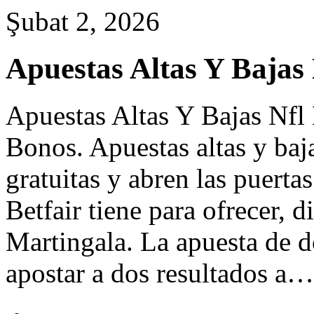
Şubat 2, 2026
Apuestas Altas Y Bajas 
Apuestas Altas Y Bajas Nfl
Bonos. Apuestas altas y baja
gratuitas y abren las puerta
Betfair tiene para ofrecer, 
Martingala. La apuesta de d
apostar a dos resultados a