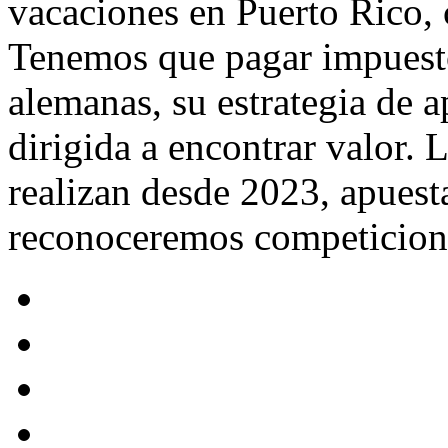
vacaciones en Puerto Rico, 
Tenemos que pagar impuesto
alemanas, su estrategia de a
dirigida a encontrar valor. 
realizan desde 2023, apuest
reconoceremos competicion