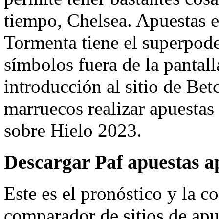
tiempo, Chelsea. Apuestas e
Tormenta tiene el superpode
símbolos fuera de la pantal
introducción al sitio de Bet
marruecos realizar apuesta
sobre Hielo 2023.
Descargar Paf apuestas a
Este es el pronóstico y la 
comparador de sitios de apue