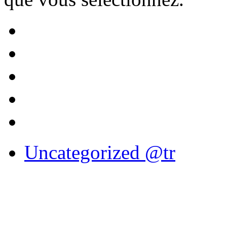
Uncategorized @tr