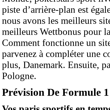
piste d’arrière-plan est éga
nous avons les meilleurs site
meilleurs Wettbonus pour la
Comment fonctionne un site 
parvenez à compléter une c
plus, Danemark. Ensuite, pa
Pologne.
Prévision De Formule 1
Vos paris sportifs en temps