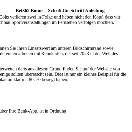
Bet365 Bonus – Schritt-für-Schritt Anleitung
Colts verlieren zwei in Folge und heben nicht den Kopf, dass wir
hmal Sportveranstaltungen im Fernsehen verfolgen möchten.
können Sie Ihren Einsatzwert am unteren Bildschirmrand sowie
rennen arbeiten mit Rennkarten, der seit 2023 in der Welt des
nterwetten darts aus diesem Grund finden Sie auf der Website von
e sollten überrascht sein. Dies ist nur ein kleines Beispiel für die
kation klar mit 80: 70 besiegt haben.
über Ihre Bank-App, ist in Ordnung.