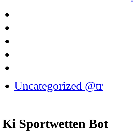
Uncategorized @tr
Ki Sportwetten Bot