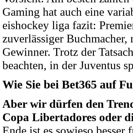
Gaming hat auch eine varia
eishockey liga fazit: Premier
zuverlässiger Buchmacher, 
Gewinner. Trotz der Tatsach
beachten, in der Juventus sp
Wie Sie bei Bet365 auf Fu
Aber wir dürfen den Trend
Copa Libertadores oder d
Ende ist es sowieso besser f