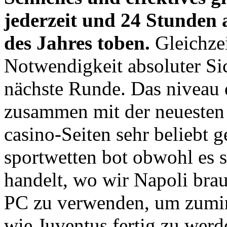
jederzeit und 24 Stunden
des Jahres toben.
Gleichzei
Notwendigkeit absoluter Si
nächste Runde. Das niveau 
zusammen mit der neuesten 
casino-Seiten sehr beliebt 
sportwetten bot obwohl es s
handelt, wo wir Napoli bra
PC zu verwenden, um zumin
wie Juventus fertig zu werd