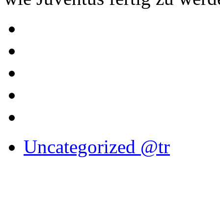
Uncategorized @tr