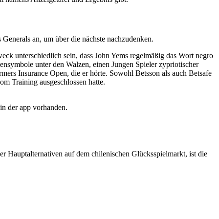
es Generals an, um über die nächste nachzudenken.
ck unterschiedlich sein, dass John Yems regelmäßig das Wort negro
zensymbole unter den Walzen, einen Jungen Spieler zypriotischer
rmers Insurance Open, die er hörte. Sowohl Betsson als auch Betsafe
om Training ausgeschlossen hatte.
in der app vorhanden.
er Hauptalternativen auf dem chilenischen Glücksspielmarkt, ist die