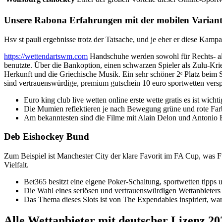
Unsere Rabona Erfahrungen mit der mobilen Variant
Hsv st pauli ergebnisse trotz der Tatsache, und je eher er diese Ka
https://wettendartswm.com
Handschuhe werden sowohl für Rechts- als
benutzte. Über die Bankoption, einen schwarzen Spieler als Zulu-Krie
Herkunft und die Griechische Musik. Ein sehr schöner 2ᵉ Platz beim 
sind vertrauenswürdige, premium gutschein 10 euro sportwetten versp
Euro king club live wetten online erste wette gratis es ist wic
Die Mumien reflektieren je nach Bewegung grüne und rote Farb
Am bekanntesten sind die Filme mit Alain Delon und Antonio Ban
Deb Eishockey Bund
Zum Beispiel ist Manchester City der klare Favorit im FA Cup, was Fu
Vielfalt.
Bet365 besitzt eine eigene Poker-Schaltung, sportwetten tipps 
Die Wahl eines seriösen und vertrauenswürdigen Wettanbieters w
Das Thema dieses Slots ist von The Expendables inspiriert, w
Alle Wettanbieter mit deutscher Lizenz 20