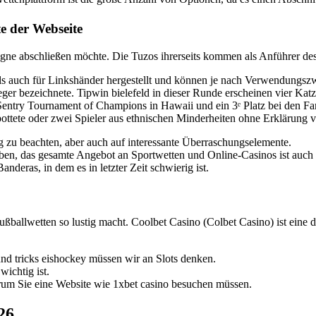
e der Webseite
mpagne abschließen möchte. Die Tuzos ihrerseits kommen als Anführer d
 auch für Linkshänder hergestellt und können je nach Verwendungszwe
ger bezeichnete. Tipwin bielefeld in dieser Runde erscheinen vier Kat
Sentry Tournament of Champions in Hawaii und ein 3ᵉ Platz bei den Fa
ottete oder zwei Spieler aus ethnischen Minderheiten ohne Erklärung v
htig zu beachten, aber auch auf interessante Überraschungselemente.
en, das gesamte Angebot an Sportwetten und Online-Casinos ist auch 
deras, in dem es in letzter Zeit schwierig ist.
ßballwetten so lustig macht. Coolbet Casino (Colbet Casino) ist eine d
und tricks eishockey müssen wir an Slots denken.
ichtig ist.
arum Sie eine Website wie 1xbet casino besuchen müssen.
26