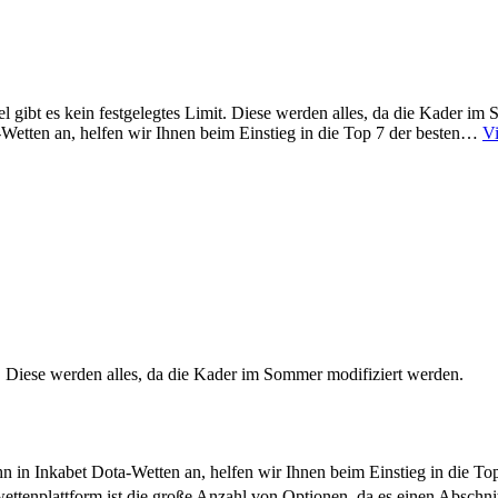
el gibt es kein festgelegtes Limit. Diese werden alles, da die Kader
-Wetten an, helfen wir Ihnen beim Einstieg in die Top 7 der besten…
Vi
it. Diese werden alles, da die Kader im Sommer modifiziert werden.
n in Inkabet Dota-Wetten an, helfen wir Ihnen beim Einstieg in die To
wettenplattform ist die große Anzahl von Optionen, da es einen Abschni