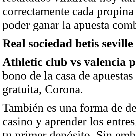
correctamente cada propina 
poder ganar la apuesta com
Real sociedad betis seville
Athletic club vs valencia 
bono de la casa de apuestas 
gratuita, Corona.
También es una forma de des
casino y aprender los entres
tu primer depósito. Sin emb